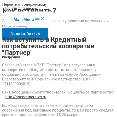
Перейти к содержимому
Как вступить?
Main Menu
Здесь вы можете ознакомиться с условиями вступления и
подать заявку.
Онлайн-Заявка
Как вступить в Кредитный
потребительский кооператив
"Партнер"
Инструкция
Согласно Устава КПКГ “Партнер” для вступления в
кооператив необходимо соответствовать принципу
социальной общности – являться членом Ассоциации
Благотворителей “Социальное партнерство” (ОГРН
1211800004019)
Сайт Ассоциации Благотворителей “Социальное партнерство”
–
http://socpartnerstvo.ru
Если Вы захотели взять займ или разместить свои
сбережения под выгодные проценты, то Вам просто следует
прийти в один из офисов и за 15-20 минут: